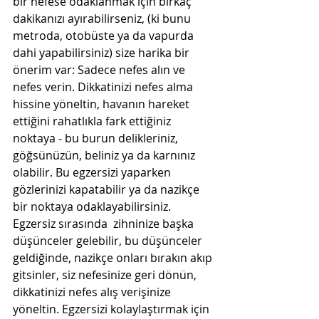
bir nefese odaklanmak için birkaç 
dakikanızı ayırabilirseniz, (ki bunu 
metroda, otobüste ya da vapurda 
dahi yapabilirsiniz) size harika bir 
önerim var: Sadece nefes alın ve 
nefes verin. Dikkatinizi nefes alma 
hissine yöneltin, havanın hareket 
ettiğini rahatlıkla fark ettiğiniz 
noktaya - bu burun delikleriniz, 
göğsünüzün, beliniz ya da karnınız 
olabilir. Bu egzersizi yaparken 
gözlerinizi kapatabilir ya da nazikçe 
bir noktaya odaklayabilirsiniz. 
Egzersiz sırasında  zihninize başka 
düşünceler gelebilir, bu düşünceler 
geldiğinde, nazikçe onları bırakın akıp 
gitsinler, siz nefesinize geri dönün, 
dikkatinizi nefes alış verişinize 
yöneltin. Egzersizi kolaylaştırmak için 