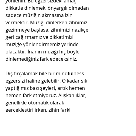
yönlenin. Bu egzersizdeki amaç 
dikkatle dinlemek, önyargılı olmadan 
sadece müziğin akmasına izin 
vermektir. Müziği dinlerken zihnimiz 
gezinmeye başlasa, zihnimizi nazikçe 
geri çağırmamız ve dikkatimizi 
müziğe yönlendirmemiz yerinde 
olacaktır. İnanın müziği hiç böyle 
dinlemediğiniz fark edeceksiniz.
Diş fırçalamak bile bir mindfulness 
egzersizi haline gelebilir. O kadar sık ​​
yaptığımız bazı şeyleri, artık hemen 
hemen fark etmiyoruz. Alışkanlıklar, 
genellikle otomatik olarak 
gerçekleştirilirken, zihin farklı 
düşüncelere atlar ve gezinir. Bunun 
yerine, dikkatinizi o ana ve o eyleme 
yöneltmeyi deneyin ve gerçekten 