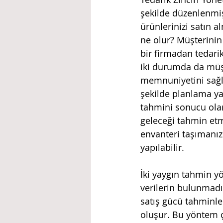
şekilde düzenlenmiş
ürünlerinizi satın a
ne olur? Müşterinin
bir firmadan tedarik
iki durumda da müşt
memnuniyetini sağla
şekilde planlama ya
tahmini sonucu olar
geleceği tahmin etm
envanteri taşımanızı
yapılabilir.
İki yaygın tahmin yö
verilerin bulunmadı
satış gücü tahminl
oluşur. Bu yöntem ço