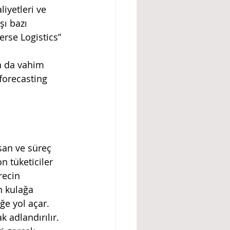
iyetleri ve 
ı bazı 
rse Logistics” 
a da vahim 
 forecasting 
n tüketiciler 
recin 
n kulağa 
ğe yol açar. 
 adlandırılır. 