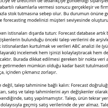
ciye ve üreticinin de tedarikçiye gönderdiği siparişler
 abartılı rakamlarla vermesi sonucu gerçekleşir ve fir
fazla stok tutmasına sebep olur. Bu durumun önüne g
forecasting modelinizi müşteri seviyesinde oluşturu
ğişkenlerin bulunduğu önceki talep verilerini de arşivle
ek istisnalardan kurtulmak ve verileri ABC analizi ile (y
alayarak) incelemek hem işinizi kolaylaştıracak hem de
aktır. Burada dikkat edilmesi gereken bir nokta veri a
le getirmeden mümkün olduğu kadar basit tutulmasıdı
a, içinden çıkmanız zorlaşır.
arı, satış ve talep tahminlerini ayrı değişkenler olarak
ükendiğinde, satış yapılmamıştır. Talep, ürün tekrar ye
olayısıyla geçmiş satış verilerinde de yer almaz. Talep