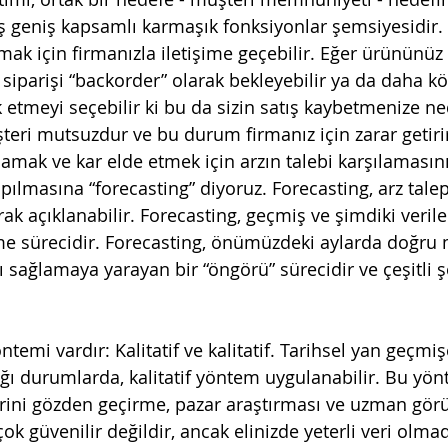
 geniş kapsamlı karmaşık fonksiyonlar şemsiyesidir. 
lmak için firmanızla iletişime geçebilir. Eğer ürününüz
 siparişi “backorder” olarak bekleyebilir ya da daha k
 etmeyi seçebilir ki bu da sizin satış kaybetmenize ne
eri mutsuzdur ve bu durum firmanız için zarar getirir
mak ve kar elde etmek için arzın talebi karşılamasın
pılmasına “forecasting” diyoruz. Forecasting, arz tale
ak açıklanabilir. Forecasting, geçmiş ve şimdiki veril
e sürecidir. Forecasting, önümüzdeki aylarda doğru 
 sağlamaya yarayan bir “öngörü” sürecidir ve çeşitli ş
ntemi vardır: Kalitatif ve kalitatif. Tarihsel yan geçmiş
ğı durumlarda, kalitatif yöntem uygulanabilir. Bu yön
erini gözden geçirme, pazar araştırması ve uzman gö
k güvenilir değildir, ancak elinizde yeterli veri olma