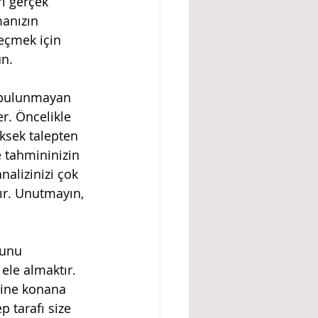
i gerçek 
manızın 
eçmek için 
n. 
r. Öncelikle 
üksek talepten 
 tahmininizin 
nalizinizi çok 
r. Unutmayın, 
 ele almaktır. 
rine konana 
 tarafı size 