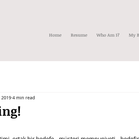
Home
Resume
Who Am I?
My B
, 2019
4 min read
ing!
etimi, ortak bir hedefe - müşteri memnuniyeti - hedefi