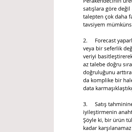
Perakendecinin üreti
satışlara göre değil
talepten çok daha 
tavsiyem mümkünse 
2.	Forecast yaparken istisnaları dışarda tutun: Forecast database artık bulunmayan 
veya bir seferlik de
veriyi basitleştirer
az talebe doğru sır
doğruluğunu arttırac
da komplike bir ha
data karmaşıklaştıkç
3.	Satış tahminine değil, talep tahminine bağlı kalın: Forecast doğruluğunu 
iyileştirmenin anaht
Şöyle ki, bir ürün t
kadar karşılanamaz d