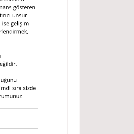
rmans gösteren 
ırıcı unsur 
 ise gelişim 
rlendirmek, 
ğildir. 
luğunu 
imdi sıra sizde 
orumunuz 