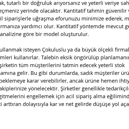
k, tutarlı bir doğruluk arıyorsanız ve yeterli veriye sa
eçmeniz yerinde olacaktır. Kantitatif tahmin güvenilir
l siparişlerle uğraşma eforunuzu minimize ederek, m
rmanıza yardımcı olur. Kantitatif yöntemde mevcut ge
analizine göre bir model oluşturulur.
kullanmak isteyen Çokuluslu ya da büyük ölçekli firmal
temleri kullanırlar. Talebin eksik öngörülüp planlaman
şirketin tüm müşterilerini tatmin edecek yeterli stok 
mına gelir. Bu gibi durumlarda, sadık müşteriler ürü
beklemeye karar verebilirler, ancak ürüne hemen ihtiy
iplerinize yönelecektir. Şirketler genellikle tedarikçil
gitmelerini engellemek için acil sipariş alma eğilimind
 arttıran dolayısıyla kar ve net gelirde düşüşe yol aç