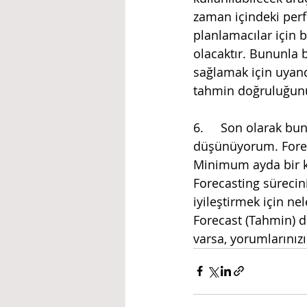
zaman içindeki perf
planlamacılar için 
olacaktır. Bununla 
sağlamak için uyan
tahmin doğruluğunu 
6.	Son olarak bunun bir süreç olduğu konusunda hemfikir olduğumuzu 
düşünüyorum. Forecas
Minimum ayda bir ke
Forecasting süreci
iyileştirmek için ne
Forecast (Tahmin) 
varsa, yorumlarınız