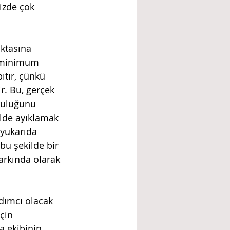
izde çok 
, minimum 
ıtır, çünkü 
r. Bu, gerçek 
ruluğunu 
lde ayıklamak 
yukarıda 
u şekilde bir 
rkında olarak 
çin 
a ekibinin 