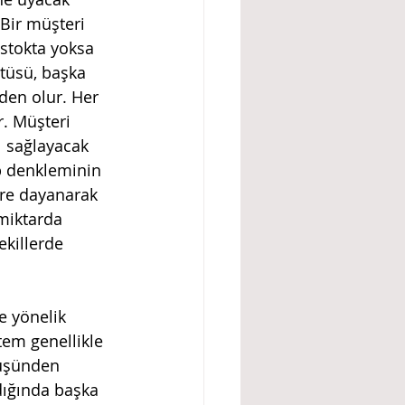
Bir müşteri 
 stokta yoksa 
ötüsü, başka 
den olur. Her 
. Müşteri 
ı sağlayacak 
p denkleminin 
ere dayanarak 
miktarda 
ekillerde 
e yönelik 
tem genellikle 
rüşünden 
dığında başka 