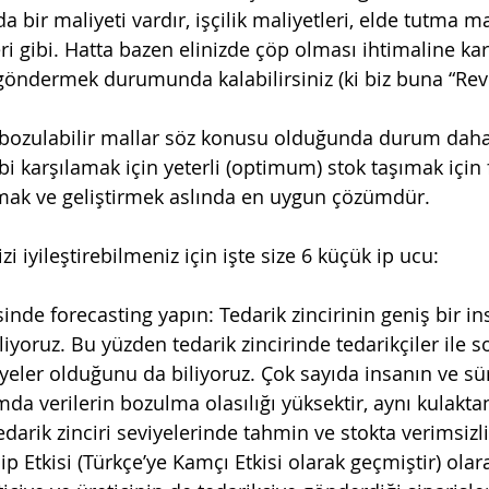
 bir maliyeti vardır, işçilik maliyetleri, elde tutma mal
 gibi. Hatta bazen elinizde çöp olması ihtimaline karş
 göndermek durumunda kalabilirsiniz (ki biz buna “Reve
le bozulabilir mallar söz konusu olduğunda durum dah
lebi karşılamak için yeterli (optimum) stok taşımak için
ak ve geliştirmek aslında en uygun çözümdür.
i iyileştirebilmeniz için işte size 6 küçük ip ucu:
liyoruz. Bu yüzden tedarik zincirinde tedarikçiler ile so
iyeler olduğunu da biliyoruz. Çok sayıda insanın ve sü
da verilerin bozulma olasılığı yüksektir, aynı kulakta
darik zinciri seviyelerinde tahmin ve stokta verimsizli
Etkisi (Türkçe’ye Kamçı Etkisi olarak geçmiştir) olarak