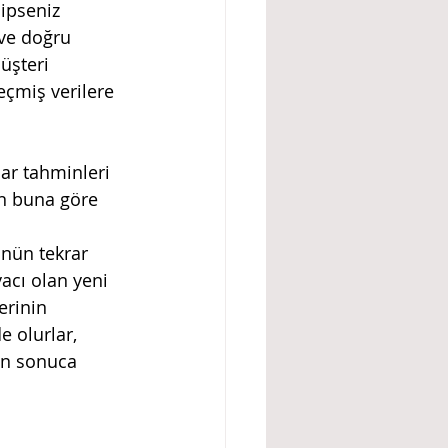
hipseniz 
 ve doğru 
üşteri 
çmiş verilere 
ar tahminleri 
ın buna göre 
nün tekrar 
acı olan yeni 
erinin 
e olurlar, 
an sonuca 