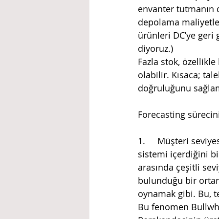
envanter tutmanın da
depolama maliyetleri
ürünleri DC’ye geri
diyoruz.) 
Fazla stok, özellik
olabilir. Kısaca; ta
doğruluğunu sağlam
Forecasting süreciniz
1.	Müşteri seviyesinde forecasting yapın: Tedarik zincirinin geniş bir insan ve süreç 
sistemi içerdiğini bi
arasında çeşitli sev
bulunduğu bir ortam
oynamak gibi. Bu, te
Bu fenomen Bullwhip 