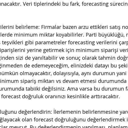
acaktır. Veri tiplerindeki bu fark, forecasting sürecin
şlerde minimum miktar koyabilirler. Parti büyüklüğü
ş teşvikleri gibi parametreler forecasting verilerini çarp
parişlerini yerine getirmek için minimum siparişi veri
ğinden sizi de yanıltabilir ve sonuç olarak tahmin doğ
eğinmeden de edemeyeceğim, elinizdeki datayı bu şeki
ümkün olmayacaktır, dolayısıyla, aynı durumun yani 
 minimum sipariş miktarı vs devam etmesi durumunda b
rumunda tabiiki değilsiniz. Ama varsa bu durumun fa
recast doğruluk oranınızı kesinlikle arttıracaktır.
ğlayacak olan forecast doğruluğunu değerlendirmek i
açlar mevcut. Bu değerlendirmenin yapılması, planlam