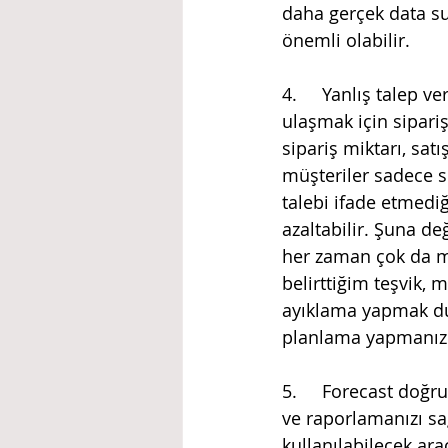
daha gerçek data sun
önemli olabilir.
4.	Yanlış talep verilerini belirleme: Firmalar bazen arzu ettikleri satış noktasına 
ulaşmak için sipari
sipariş miktarı, satı
müşteriler sadece si
talebi ifade etmedi
azaltabilir. Şuna d
her zaman çok da m
belirttiğim teşvik,
ayıklama yapmak du
planlama yapmanız fo
5.	Forecast doğruluğunu değerlendirin: İlerlemenin belirlenmesine yardımcı olacak 
ve raporlamanızı sa
kullanılabilecek ar